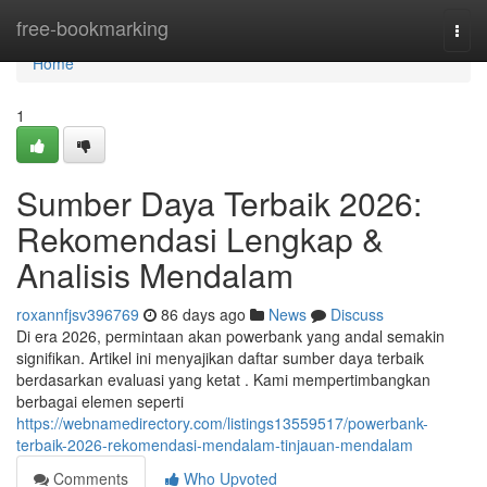
Home
free-bookmarking
Togg
navi
Home
1
Sumber Daya Terbaik 2026:
Rekomendasi Lengkap &
Analisis Mendalam
roxannfjsv396769
86 days ago
News
Discuss
Di era 2026, permintaan akan powerbank yang andal semakin
signifikan. Artikel ini menyajikan daftar sumber daya terbaik
berdasarkan evaluasi yang ketat . Kami mempertimbangkan
berbagai elemen seperti
https://webnamedirectory.com/listings13559517/powerbank-
terbaik-2026-rekomendasi-mendalam-tinjauan-mendalam
Comments
Who Upvoted