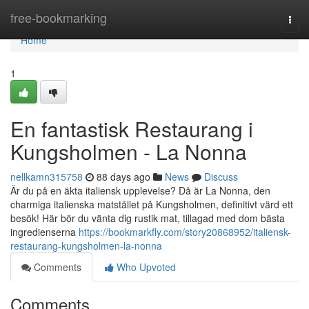
Home
free-bookmarking
Togg
navi
Home
1
En fantastisk Restaurang i
Kungsholmen - La Nonna
nellkamn315758
88 days ago
News
Discuss
Är du på en äkta italiensk upplevelse? Då är La Nonna, den
charmiga italienska matstället på Kungsholmen, definitivt värd ett
besök! Här bör du vänta dig rustik mat, tillagad med dom bästa
ingredienserna
https://bookmarkfly.com/story20868952/italiensk-
restaurang-kungsholmen-la-nonna
Comments
Who Upvoted
Comments