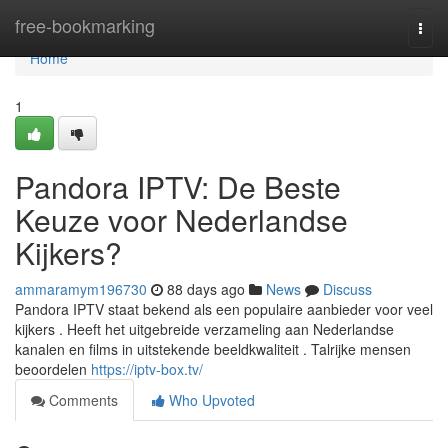
Home
free-bookmarking
Togg
navi
Home
1
Pandora IPTV: De Beste
Keuze voor Nederlandse
Kijkers?
ammaramym196730
88 days ago
News
Discuss
Pandora IPTV staat bekend als een populaire aanbieder voor veel
kijkers . Heeft het uitgebreide verzameling aan Nederlandse
kanalen en films in uitstekende beeldkwaliteit . Talrijke mensen
beoordelen
https://iptv-box.tv/
Comments
Who Upvoted