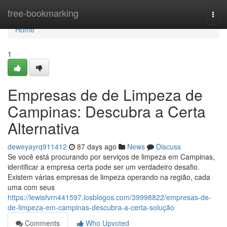
Home
free-bookmarking
Togg
navi
Home
1
Empresas de de Limpeza de
Campinas: Descubra a Certa
Alternativa
deweyayrq911412
87 days ago
News
Discuss
Se você está procurando por serviços de limpeza em Campinas,
identificar a empresa certa pode ser um verdadeiro desafio.
Existem várias empresas de limpeza operando na região, cada
uma com seus
https://lewisfvrn441597.losblogos.com/39998822/empresas-de-
de-limpeza-em-campinas-descubra-a-certa-solução
Comments
Who Upvoted