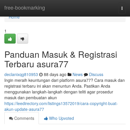
Home
free-bookmarking
Togg
navi
Home
1
Panduan Masuk & Registrasi
Terbaru asura77
declanixqg810953
88 days ago
News
Discuss
Ingin meraih keuntungan dari platform asura77? Cara masuk dan
registrasi terbaru ini akan menuntun Anda. Pastikan Anda
menggunakan langkah-langkah dengan teliti agar prosedur
masuk dan pembuatan akun
https://leedirectory.com/listings13572019/cara-copyright-buat-
akun-update-asura77
Comments
Who Upvoted