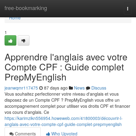
Home
free-bookmarking
Togg
navi
Home
1
Apprendre l'anglais avec votre
Compte CPF : Guide complet
PrepMyEnglish
jeanwqmr117475
87 days ago
News
Discuss
Vous souhaitez perfectionner votre niveau d'anglais et vous
disposez de un Compte CPF ? PrepMyEnglish vous offre un
accompagnement complet pour utiliser vos droits CPF et financer
vos cours d'anglais. Ce
https://karimzikn556954.howeweb.com/41800003/découvrir-l-
anglais-avec-votre-compte-cpf-guide-complet-prepmyenglish
Comments
Who Upvoted