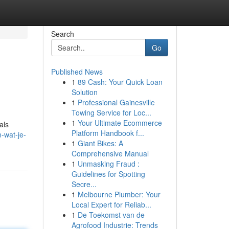
Search
Go
Published News
1
89 Cash: Your Quick Loan
Solution
1
Professional Gainesville
Towing Service for Loc...
1
Your Ultimate Ecommerce
als
Platform Handbook f...
-wat-je-
1
Giant Bikes: A
Comprehensive Manual
1
Unmasking Fraud :
Guidelines for Spotting
Secre...
1
Melbourne Plumber: Your
Local Expert for Reliab...
1
De Toekomst van de
Agrofood Industrie: Trends