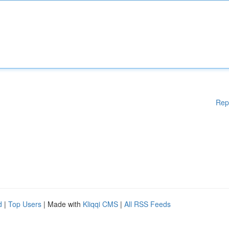
Rep
d
|
Top Users
| Made with
Kliqqi CMS
|
All RSS Feeds