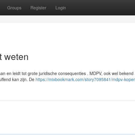
Groups
Register
Login
t weten
an en leidt tot grote juridische consequenties . MDPV, ook wel bekend 
uffend kan zijn. De
https://mixbookmark.com/story7095841/mdpv-kopen