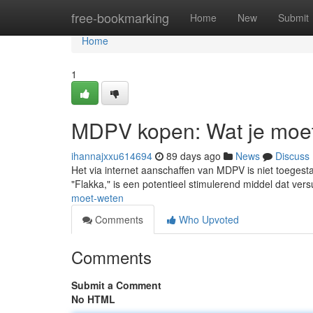
Home
free-bookmarking
Home
New
Submit
Home
1
MDPV kopen: Wat je moe
ihannajxxu614694
89 days ago
News
Discuss
Het via internet aanschaffen van MDPV is niet toegesta
"Flakka," is een potentieel stimulerend middel dat vers
moet-weten
Comments
Who Upvoted
Comments
Submit a Comment
No HTML