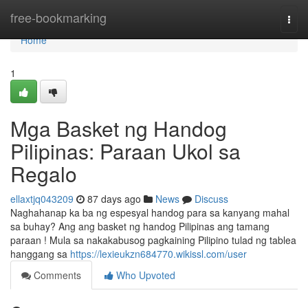
Home
free-bookmarking
Togg
navi
Home
1
Mga Basket ng Handog
Pilipinas: Paraan Ukol sa
Regalo
ellaxtjq043209
87 days ago
News
Discuss
Naghahanap ka ba ng espesyal handog para sa kanyang mahal
sa buhay? Ang ang basket ng handog Pilipinas ang tamang
paraan ! Mula sa nakakabusog pagkaining Pilipino tulad ng tablea
hanggang sa
https://lexieukzn684770.wikissl.com/user
Comments
Who Upvoted