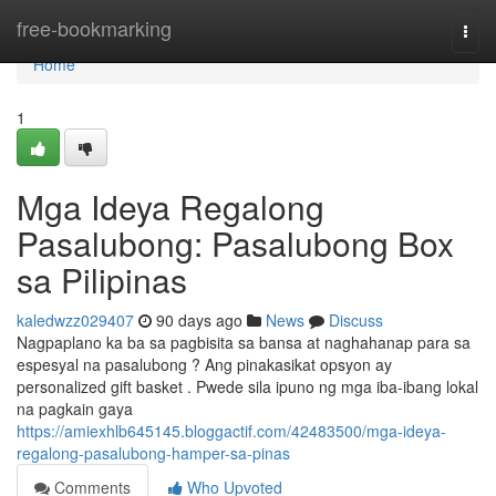
Home
free-bookmarking
Togg
navi
Home
1
Mga Ideya Regalong
Pasalubong: Pasalubong Box
sa Pilipinas
kaledwzz029407
90 days ago
News
Discuss
Nagpaplano ka ba sa pagbisita sa bansa at naghahanap para sa
espesyal na pasalubong ? Ang pinakasikat opsyon ay
personalized gift basket . Pwede sila ipuno ng mga iba-ibang lokal
na pagkain gaya
https://amiexhlb645145.bloggactif.com/42483500/mga-ideya-
regalong-pasalubong-hamper-sa-pinas
Comments
Who Upvoted