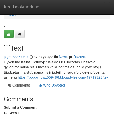
Home
free-bookmarking
Togg
navi
Home
1
```text
jaymtzo857797
87 days ago
News
Discuss
Gyvenimo Kaina Lietuvoje: Išlaidos ir Biudžetas Lietuvoje
gyvenimo kaina šiais metais kelia nerimą daugelio gyventojų .
Biudžetas maistui, namams ir judėjimui sudaro didelę procentą
asmenų
https://poppyhywz559486.blogadvize.com/49719328/text
Comments
Who Upvoted
Comments
Submit a Comment
No HTML