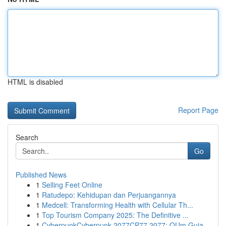
HTML is disabled
Report Page
Search
Go
Published News
1
Selling Feet Online
1
Ratudepo: Kehidupan dan Perjuangannya
1
Medcell: Transforming Health with Cellular Th...
1
Top Tourism Company 2025: The Definitive ...
1
CyberpunkCyberpunk 2077CP77 2077: OUm Guia