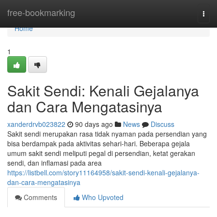
Home
free-bookmarking
Togg
navi
Home
1
Sakit Sendi: Kenali Gejalanya
dan Cara Mengatasinya
xanderdrvb023822
90 days ago
News
Discuss
Sakit sendi merupakan rasa tidak nyaman pada persendian yang
bisa berdampak pada aktivitas sehari-hari. Beberapa gejala
umum sakit sendi meliputi pegal di persendian, ketat gerakan
sendi, dan inflamasi pada area
https://listbell.com/story11164958/sakit-sendi-kenali-gejalanya-
dan-cara-mengatasinya
Comments
Who Upvoted