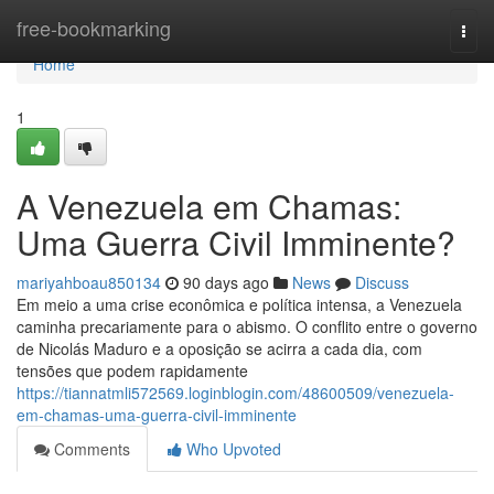
Home
free-bookmarking
Togg
navi
Home
1
A Venezuela em Chamas:
Uma Guerra Civil Imminente?
mariyahboau850134
90 days ago
News
Discuss
Em meio a uma crise econômica e política intensa, a Venezuela
caminha precariamente para o abismo. O conflito entre o governo
de Nicolás Maduro e a oposição se acirra a cada dia, com
tensões que podem rapidamente
https://tiannatmli572569.loginblogin.com/48600509/venezuela-
em-chamas-uma-guerra-civil-imminente
Comments
Who Upvoted