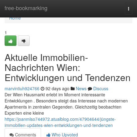
Home
free-bookmarking
Togg
navi
Home
1
Aktuelle Immobilien-
Nachrichten Wien:
Entwicklungen und Tendenzen
marvintiuh924766
92 days ago
News
Discuss
Der Wien Hausmarkt erlebt im Moment interessante
Entwicklungen . Besonders steigt das Interesse nach modernen
Apartments in zentralen Gegenden. Gleichzeitig beobachten
Experten eine kleine
https://joanmlso744972.atualblog.com/47904644/jüngste-
immobilien-updates-wien-entwicklungen-und-tendenzen
Comments
Who Upvoted