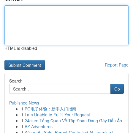
HTML is disabled
Report Page
Search
Go
Published News
1
PG电子体验：新手入门指南
1
I am Unable to Fulfill Your Request
1
24club: Tổng Quan Về Tập Đoàn Đang Gây Dấu Ấn
1
AZ Adventures
1
WisoraAI: Safe, Parent-Controlled AI Learning f...