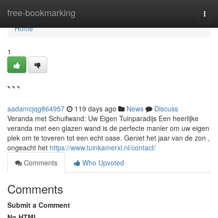
Home
free-bookmarking
Togg
navi
Home
1
```
aadamcjqg864957
119 days ago
News
Discuss
Veranda met Schuifwand: Uw Eigen Tuinparadijs Een heerlijke
veranda met een glazen wand is de perfecte manier om uw eigen
plek om te toveren tot een echt oase. Geniet het jaar van de zon ,
ongeacht het
https://www.tuinkamerxl.nl/contact/
Comments
Who Upvoted
Comments
Submit a Comment
No HTML