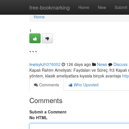
Home
free-bookmarking
Home
New
Submit
Home
1
```
lewisykzh376002
126 days ago
News
Discuss
Kapalı Rahim Ameliyatı: Faydaları ve Süreç /h3 Kapalı r
yöntem, klasik ameliyatlara kıyasla birçok avantaja
htt
Comments
Who Upvoted
Comments
Submit a Comment
No HTML