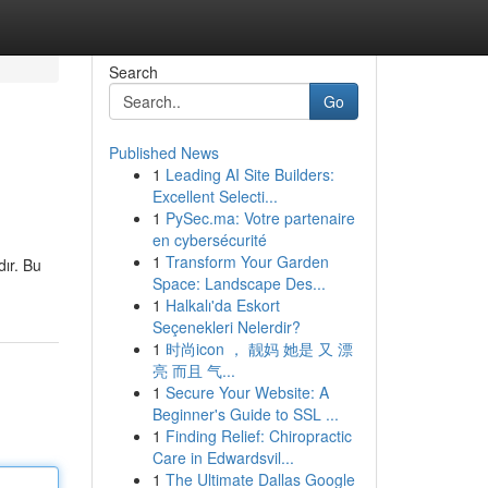
Search
Go
Published News
1
Leading AI Site Builders:
Excellent Selecti...
1
PySec.ma: Votre partenaire
en cybersécurité
1
Transform Your Garden
dır. Bu
Space: Landscape Des...
1
Halkalı'da Eskort
Seçenekleri Nelerdir?
1
时尚icon ， 靓妈 她是 又 漂
亮 而且 气...
1
Secure Your Website: A
Beginner's Guide to SSL ...
1
Finding Relief: Chiropractic
Care in Edwardsvil...
1
The Ultimate Dallas Google