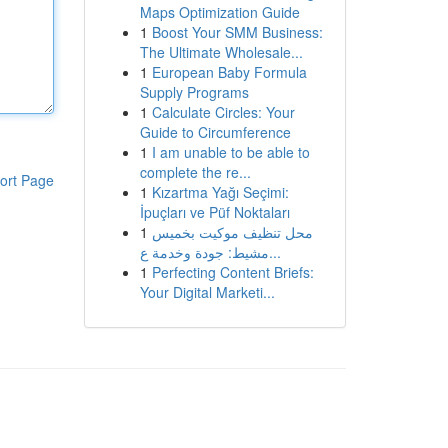
Maps Optimization Guide
1
Boost Your SMM Business:
The Ultimate Wholesale...
1
European Baby Formula
Supply Programs
1
Calculate Circles: Your
Guide to Circumference
1
I am unable to be able to
complete the re...
ort Page
1
Kızartma Yağı Seçimi:
İpuçları ve Püf Noktaları
1
محل تنظيف موكيت بخميس
مشيط: جودة وخدمة ع...
1
Perfecting Content Briefs:
Your Digital Marketi...