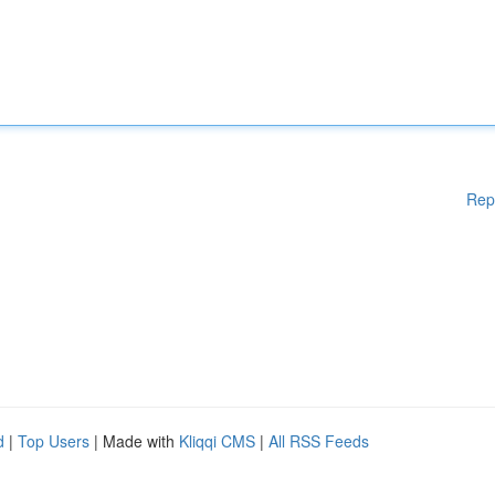
Rep
d
|
Top Users
| Made with
Kliqqi CMS
|
All RSS Feeds