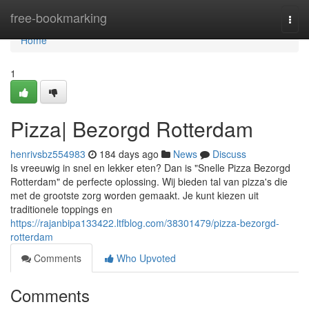
Home
free-bookmarking
Togg
navi
Home
1
Pizza| Bezorgd Rotterdam
henrivsbz554983
184 days ago
News
Discuss
Is vreeuwig in snel en lekker eten? Dan is "Snelle Pizza Bezorgd
Rotterdam" de perfecte oplossing. Wij bieden tal van pizza's die
met de grootste zorg worden gemaakt. Je kunt kiezen uit
traditionele toppings en
https://rajanbipa133422.ltfblog.com/38301479/pizza-bezorgd-
rotterdam
Comments
Who Upvoted
Comments