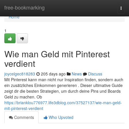
Home
free-bookmarking
Togg
navi
Home
1
Wie man Geld mit Pinterest
verdient
joycelgec818283
205 days ago
News
Discuss
Mit Pinterest kann man nicht nur Inspiration finden, sondern auch
ein zusätzliches Einkommen generieren . Dieser ultimative Guide
zeigt dir die besten Strategien, um durch deine Pins und Boards
Geld zu machen. Ob
https://brianklou776977.life3dblog.com/37527137/wie-man-geld-
mit-pinterest-verdient
Comments
Who Upvoted