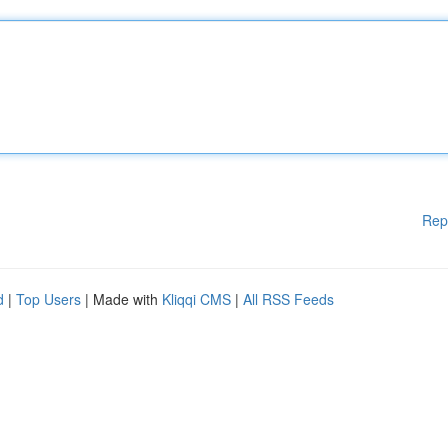
Rep
d
|
Top Users
| Made with
Kliqqi CMS
|
All RSS Feeds