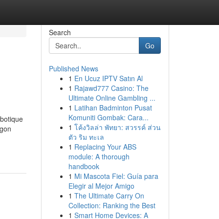
Search
Go
Published News
1
En Ucuz IPTV Satın Al
1
Rajawd777 Casino: The
Ultimate Online Gambling ...
1
Latihan Badminton Pusat
Komuniti Gombak: Cara...
botique
1
โค้งวิลล่า พัทยา: สวรรค์ ส่วน
ngon
ตัว ริม ทะเล
1
Replacing Your ABS
module: A thorough
handbook
1
Mi Mascota Fiel: Guía para
Elegir al Mejor Amigo
1
The Ultimate Carry On
Collection: Ranking the Best
1
Smart Home Devices: A