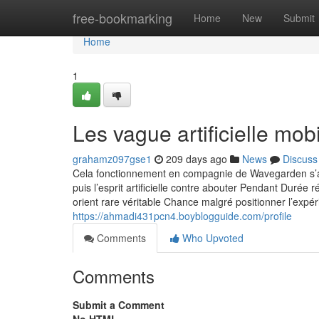
Home
free-bookmarking
Home
New
Submit
Home
1
Les vague artificielle mob
grahamz097gse1
209 days ago
News
Discuss
Cela fonctionnement en compagnie de Wavegarden s’ap
puis l’esprit artificielle contre abouter Pendant Durée
orient rare véritable Chance malgré positionner l’expér
https://ahmadi431pcn4.boyblogguide.com/profile
Comments
Who Upvoted
Comments
Submit a Comment