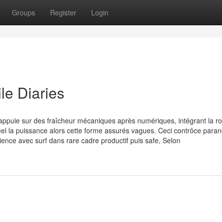
Groups
Register
Login
ile Diaries
puie sur des fraîcheur mécaniques après numériques, intégrant la ro
 réel la puissance alors cette forme assurés vagues. Ceci contrôce para
ience avec surf dans rare cadre productif puis safe, Selon