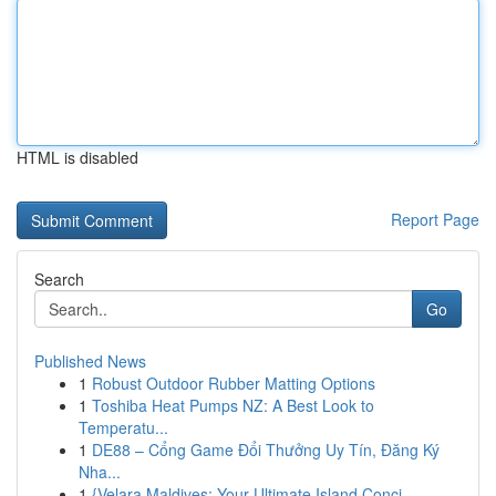
HTML is disabled
Report Page
Search
Go
Published News
1
Robust Outdoor Rubber Matting Options
1
Toshiba Heat Pumps NZ: A Best Look to
Temperatu...
1
DE88 – Cổng Game Đổi Thưởng Uy Tín, Đăng Ký
Nha...
1
{Velara Maldives: Your Ultimate Island Conci...