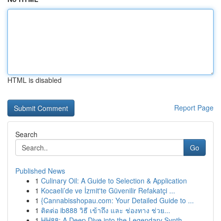
HTML is disabled
Report Page
Search
Go
Published News
1
Culinary Oil: A Guide to Selection & Application
1
Kocaeli’de ve İzmit'te Güvenilir Refakatçi ...
1
{Cannabisshopau.com: Your Detailed Guide to ...
1
ติดต่อ ib888 วิธี เข้าถึง และ ช่องทาง ช่วย...
1
HH88: A Deep Dive into the Legendary Synth