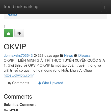
Home
free-bookmarking
Togg
navi
Home
1
OKVIP
donnakeks703542
226 days ago
News
Discuss
OKVIP – LIÊN MINH GIẢI TRÍ TRỰC TUYẾN XUYÊN QUỐC GIA
1. Giới thiệu về OKVIP OKVIP là một tập đoàn truyền thông và
giải trí số có quy mô hoạt động rộng khắp khu vực Châu
https://okviptv.com/
Comments
Who Upvoted
Comments
Submit a Comment
No HTML