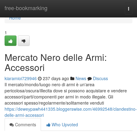
Home
free-bookmarking
Togg
navi
Home
1
Mercato Nero delle Armi:
Accessori
kiaramioi729946
237 days ago
News
Discuss
Il mercato/mondo/luogo nero di armi è un'area
pericolosa/oscura/illecita dove si possono acquistare e vendere
accessori/parti/componenti per armi in modo illegale. Gli
accessori spesso/regolarmente/solitamente venduti
https://deweypawh441335.bloggerswise.com/46992548/clandestino-
delle-armi-accessori
Comments
Who Upvoted