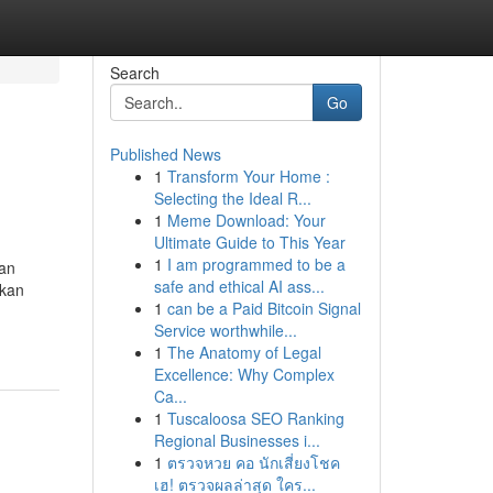
Search
Go
Published News
1
Transform Your Home :
Selecting the Ideal R...
1
Meme Download: Your
Ultimate Guide to This Year
1
I am programmed to be a
dan
safe and ethical AI ass...
akan
1
can be a Paid Bitcoin Signal
Service worthwhile...
1
The Anatomy of Legal
Excellence: Why Complex
Ca...
1
Tuscaloosa SEO Ranking
Regional Businesses i...
1
ตรวจหวย คอ นักเสี่ยงโชค
เฮ! ตรวจผลล่าสุด ใคร...