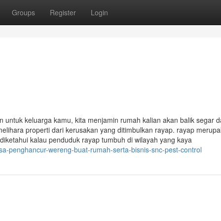
Groups
Register
Login
n untuk keluarga kamu, kita menjamin rumah kalian akan balik segar 
elihara properti dari kerusakan yang ditimbulkan rayap. rayap merup
diketahui kalau penduduk rayap tumbuh di wilayah yang kaya
asa-penghancur-wereng-buat-rumah-serta-bisnis-snc-pest-control