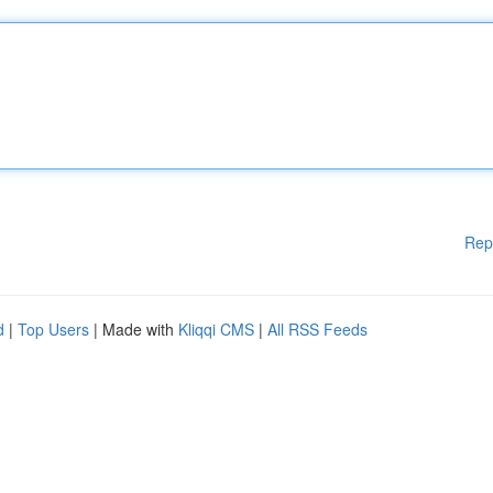
Rep
d
|
Top Users
| Made with
Kliqqi CMS
|
All RSS Feeds