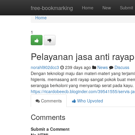
Home
free-bookmarking
Home
New
Submit
Home
1
Pelayanan jasa anti rayap
norahl902dcc3
239 days ago
News
Discuss
Dengan teknologi maju dan materi-materi yang terjami
higienis. memasang anti rayap sangat pokok buat mem
serangga berkoloni yang menyantap serat pada kayu. 
https://ricardobeecb.bloginder.com/39541555/servis-j
Comments
Who Upvoted
Comments
Submit a Comment