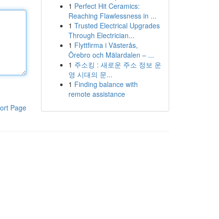
1
Perfect Hit Ceramics:
Reaching Flawlessness in ...
1
Trusted Electrical Upgrades
Through Electrician...
1
Flyttfirma i Västerås,
Örebro och Mälardalen – ...
1
주소킹 : 새로운 주소 정보 운
영 시대의 문...
1
Finding balance with
remote assistance
ort Page