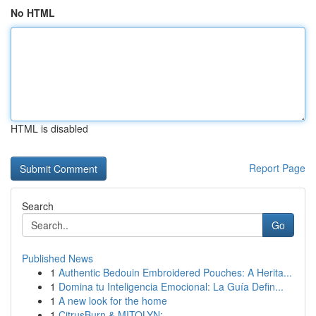
No HTML
HTML is disabled
Report Page
Search
Go
Published News
1
Authentic Bedouin Embroidered Pouches: A Herita...
1
Domina tu Inteligencia Emocional: La Guía Defin...
1
A new look for the home
1
CitrusBurn & MITOLYN: