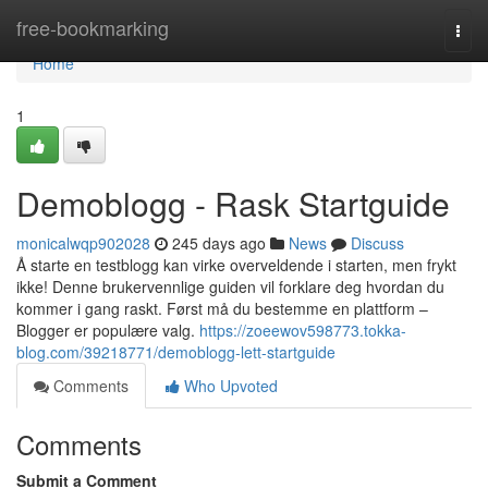
Home
free-bookmarking
Togg
navi
Home
1
Demoblogg - Rask Startguide
monicalwqp902028
245 days ago
News
Discuss
Å starte en testblogg kan virke overveldende i starten, men frykt
ikke! Denne brukervennlige guiden vil forklare deg hvordan du
kommer i gang raskt. Først må du bestemme en plattform –
Blogger er populære valg.
https://zoeewov598773.tokka-
blog.com/39218771/demoblogg-lett-startguide
Comments
Who Upvoted
Comments
Submit a Comment