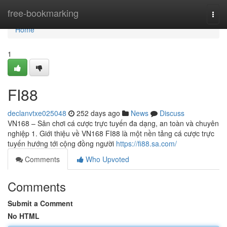
Home
free-bookmarking
Togg
navi
Home
1
FI88
declanvtxe025048
252 days ago
News
Discuss
VN168 – Sân chơi cá cược trực tuyến đa dạng, an toàn và chuyên
nghiệp 1. Giới thiệu về VN168 FI88 là một nền tảng cá cược trực
tuyến hướng tới cộng đồng người
https://fi88.sa.com/
Comments
Who Upvoted
Comments
Submit a Comment
No HTML