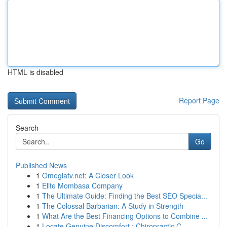
HTML is disabled
Report Page
Search
Go
Published News
1
Omeglatv.net: A Closer Look
1
Elite Mombasa Company
1
The Ultimate Guide: Finding the Best SEO Specia...
1
The Colossal Barbarian: A Study in Strength
1
What Are the Best Financing Options to Combine ...
1
Locate Genuine Discomfort : Chiropractic C...