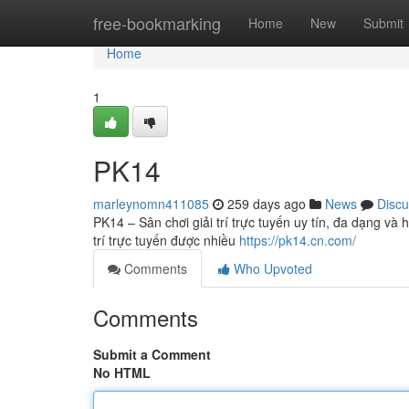
Home
free-bookmarking
Home
New
Submit
Home
1
PK14
marleynomn411085
259 days ago
News
Discu
PK14 – Sân chơi giải trí trực tuyến uy tín, đa dạng và
trí trực tuyến được nhiều
https://pk14.cn.com/
Comments
Who Upvoted
Comments
Submit a Comment
No HTML