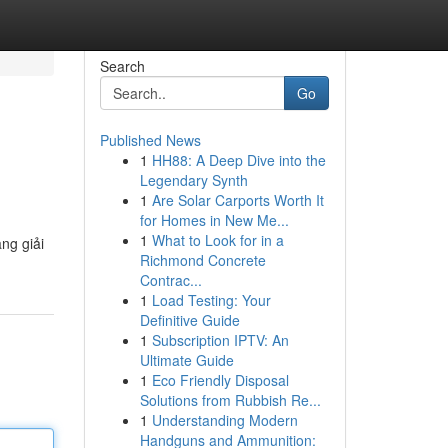
Search
Go
Published News
1
HH88: A Deep Dive into the
Legendary Synth
1
Are Solar Carports Worth It
for Homes in New Me...
1
What to Look for in a
ng giải
Richmond Concrete
Contrac...
1
Load Testing: Your
Definitive Guide
1
Subscription IPTV: An
Ultimate Guide
1
Eco Friendly Disposal
Solutions from Rubbish Re...
1
Understanding Modern
Handguns and Ammunition: