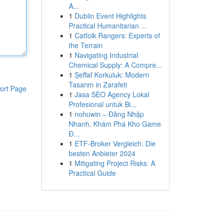
A...
1
Dublin Event Highlights
Practical Humanitarian ...
1
Catfolk Rangers: Experts of
the Terrain
1
Navigating Industrial
Chemical Supply: A Compre...
1
Şeffaf Korkuluk: Modern
Tasarım in Zarafeti
ort Page
1
Jasa SEO Agency Lokal
Profesional untuk Bi...
1
nohuwin – Đăng Nhập
Nhanh, Khám Phá Kho Game
Đ...
1
ETF-Broker Vergleich: Die
besten Anbieter 2024
1
Mitigating Project Risks: A
Practical Guide