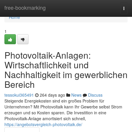
Home
free-bookmarking
Togg
navi
Home
1
Photovoltaik-Anlagen:
Wirtschaftlichkeit und
Nachhaltigkeit im gewerblichen
Bereich
tessokui365491
264 days ago
News
Discuss
Steigende Energiekosten sind ein großes Problem für
Unternehmen? Mit Photovoltaik kann Ihr Gewerbe selbst Strom
erzeugen und so Kosten sparen. Die Investition in eine
Photovoltaik-Anlage amortisiert sich schnell,
https://angebotsvergleich-photovoltaik.de/