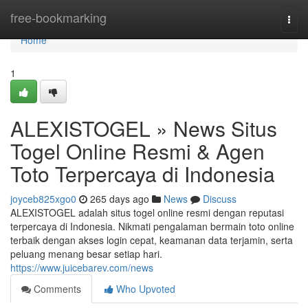
Home
free-bookmarking
Togg
navi
Home
1
ALEXISTOGEL » News Situs
Togel Online Resmi & Agen
Toto Terpercaya di Indonesia
joyceb825xgo0
265 days ago
News
Discuss
ALEXISTOGEL adalah situs togel online resmi dengan reputasi
terpercaya di Indonesia. Nikmati pengalaman bermain toto online
terbaik dengan akses login cepat, keamanan data terjamin, serta
peluang menang besar setiap hari.
https://www.juicebarev.com/news
Comments
Who Upvoted