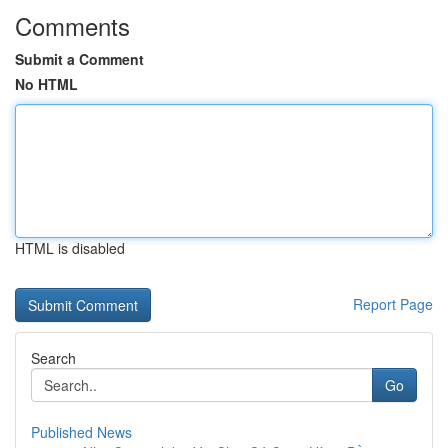
Comments
Submit a Comment
No HTML
HTML is disabled
Report Page
Search
Go
Published News