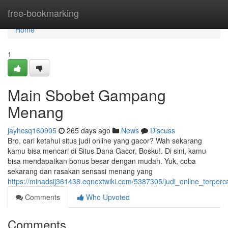
Home
free-bookmarking
Home
1
Main Sbobet Gampang
Menang
jayhcsq160905
265 days ago
News
Discuss
Bro, cari ketahui situs judi online yang gacor? Wah sekarang
kamu bisa mencari di Situs Dana Gacor, Bosku!. Di sini, kamu
bisa mendapatkan bonus besar dengan mudah. Yuk, coba
sekarang dan rasakan sensasi menang yang
https://minadsij361438.eqnextwiki.com/5387305/judi_online_terper
Comments
Who Upvoted
Comments