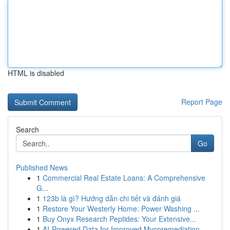
HTML is disabled
Report Page
Search
Go
Published News
1
Commercial Real Estate Loans: A Comprehensive
G...
1
123b là gì? Hướng dẫn chi tiết và đánh giá
1
Restore Your Westerly Home: Power Washing ...
1
Buy Onyx Research Peptides: Your Extensive...
1
AI-Powered Data for Improved Mycoremediation