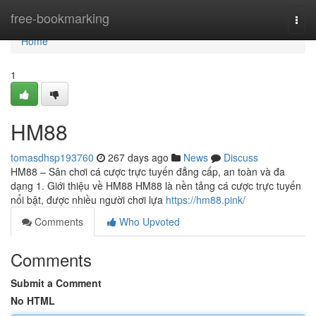
Home
free-bookmarking
Togg
navi
Home
1
HM88
tomasdhsp193760
267 days ago
News
Discuss
HM88 – Sân chơi cá cược trực tuyến đẳng cấp, an toàn và đa
dạng 1. Giới thiệu về HM88 HM88 là nền tảng cá cược trực tuyến
nổi bật, được nhiều người chơi lựa
https://hm88.pink/
Comments
Who Upvoted
Comments
Submit a Comment
No HTML