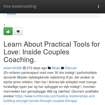
Home
free-bookmarking
Togg
navi
Home
1
Learn About Practical Tools for
Love: Inside Couples
Coaching.
peterr402iji0
272 days ago
News
Discuss
{En erfaren parterapeut med over 30 års indsigt i parforholdets
dynamik tilbyder dybdegående vejledning til jer, der ønsker at
styrke jeres relation. Han har i årenes løb arbejdet med mange
forskellige typer par og har opbygget en dyb indsigt i, hvordan
mennesker kan genopbygge tillid og nærhed. Gennem praktiske
øvelser
https://www.nutritionsly.com/healing-relationships-and-
building-stronger-bonds-through-couples-therapy/