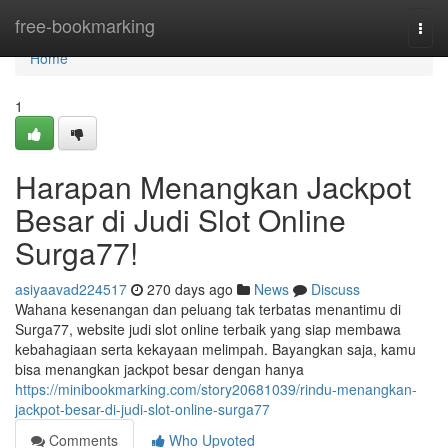
Home
free-bookmarking
Togg
navi
Home
1
Harapan Menangkan Jackpot
Besar di Judi Slot Online
Surga77!
asiyaavad224517
270 days ago
News
Discuss
Wahana kesenangan dan peluang tak terbatas menantimu di
Surga77, website judi slot online terbaik yang siap membawa
kebahagiaan serta kekayaan melimpah. Bayangkan saja, kamu
bisa menangkan jackpot besar dengan hanya
https://minibookmarking.com/story20681039/rindu-menangkan-
jackpot-besar-di-judi-slot-online-surga77
Comments
Who Upvoted