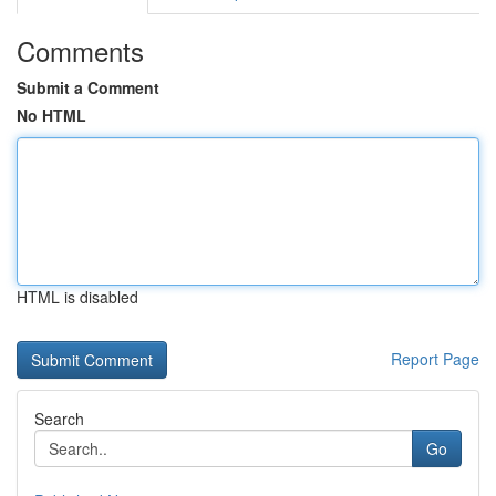
Comments
Submit a Comment
No HTML
HTML is disabled
Report Page
Search
Go