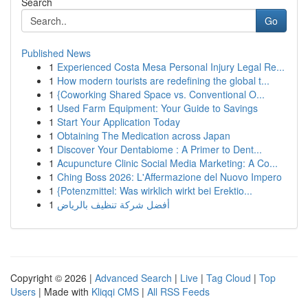
Search
Go
Published News
1
Experienced Costa Mesa Personal Injury Legal Re...
1
How modern tourists are redefining the global t...
1
{Coworking Shared Space vs. Conventional O...
1
Used Farm Equipment: Your Guide to Savings
1
Start Your Application Today
1
Obtaining The Medication across Japan
1
Discover Your Dentabiome : A Primer to Dent...
1
Acupuncture Clinic Social Media Marketing: A Co...
1
Ching Boss 2026: L'Affermazione del Nuovo Impero
1
{Potenzmittel: Was wirklich wirkt bei Erektio...
1
أفضل شركة تنظيف بالرياض
Copyright © 2026 |
Advanced Search
|
Live
|
Tag Cloud
|
Top
Users
| Made with
Kliqqi CMS
|
All RSS Feeds