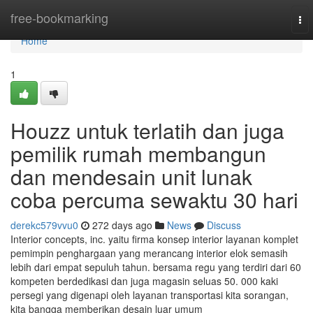
Home
free-bookmarking
To
nav
Home
1
Houzz untuk terlatih dan juga
pemilik rumah membangun
dan mendesain unit lunak
coba percuma sewaktu 30 hari
derekc579vvu0
272 days ago
News
Discuss
Interior concepts, inc. yaitu firma konsep interior layanan komplet
pemimpin penghargaan yang merancang interior elok semasih
lebih dari empat sepuluh tahun. bersama regu yang terdiri dari 60
kompeten berdedikasi dan juga magasin seluas 50. 000 kaki
persegi yang digenapi oleh layanan transportasi kita sorangan,
kita bangga memberikan desain luar umum