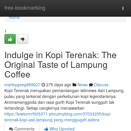
Home
free-bookmarking
Togg
navi
Home
1
Indulge in Kopi Terenak: The
Original Taste of Lampung
Coffee
marleygeeg889027
275 days ago
News
Discuss
Kopi Terenak merupakan pemandangan istimewa dari Lampung,
pulau yang terkenal dengan perkebunan kopi legendarisnya.
Aromamenggoda dan rasa gurih Kopi Terenak sungguh tak
tertandingi. Setiap cangkirnya menawarkan
https://lewisrmrf005371.shoutmyblog.com/37033255/kopi-
terenak-kopi-asli-lampung-yang-menggugah-selera
Comments
Who Upvoted