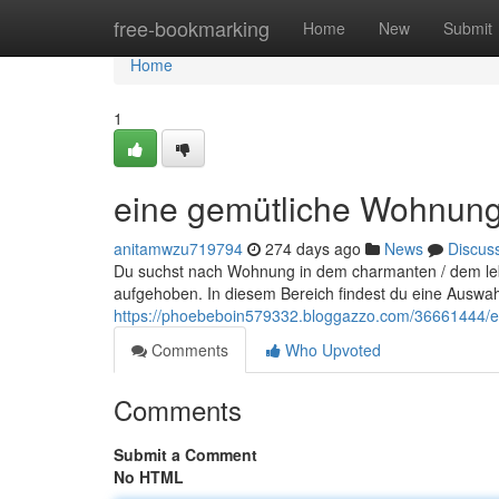
Home
free-bookmarking
Home
New
Submit
Home
1
eine gemütliche Wohnung
anitamwzu719794
274 days ago
News
Discus
Du suchst nach Wohnung in dem charmanten / dem leb
aufgehoben. In diesem Bereich findest du eine Auswa
https://phoebeboin579332.bloggazzo.com/36661444/
Comments
Who Upvoted
Comments
Submit a Comment
No HTML