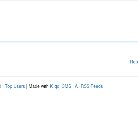
Rep
d
|
Top Users
| Made with
Kliqqi CMS
|
All RSS Feeds