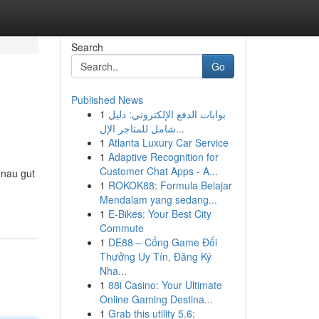
Search
Go
Published News
1
بوابات الدفع الإلكتروني: دليل
شامل للمتاجر الإل...
1
Atlanta Luxury Car Service
1
Adaptive Recognition for
Customer Chat Apps - A...
enau gut
1
ROKOK88: Formula Belajar
Mendalam yang sedang...
1
E-Bikes: Your Best City
Commute
1
DE88 – Cổng Game Đổi
Thưởng Uy Tín, Đăng Ký
Nha...
1
88i Casino: Your Ultimate
Online Gaming Destina...
1
Grab this utility 5.6: