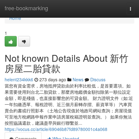
Home
free-bookmarking
Togg
navi
Home
1
Not known Details About 新竹
房屋二胎貸款
helent234kkk6
273 days ago
News
Discuss
當您有資金需求，房地抵押貸款由於利率比較低，是首要選項。如
果需要使用到台北二胎貸款，那麼房地鑑價金額扣除第一順位設定
金額，即是殘值，也直接影響您的可貸金額。 財力證明文件（如:近
一年扣繳憑單、報稅證明、近三個月薪轉存摺、薪資單等） 汽車買
賣合約書或行照影本 （土地公告現值於地政司網站查詢；房屋現值
可至地方稅網路申報作業申請房屋稅籍證明並查詢。） 如果你無法
按照協議還款，建議盡早與銀行聯繫並...
https://vocus.cc/article/69046b87fd89780001c4a068
Comments
Who Upvoted