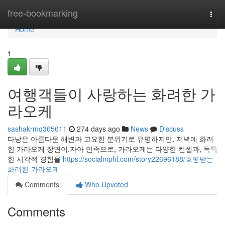
Home
free-bookmarking
Togg
navi
Home
1
여행객들이 사랑하는 화려한 가
라오케
sashakrmq365611
274 days ago
News
Discuss
다낭은 아름다운 해변과 고요한 분위기로 유명하지만, 저녁에 화려
한 가라오케 장면이.자아 만족으로, 가라오케는 다양한 컨셉과, 독특
한 시각적 경험을
https://socialmphl.com/story22696188/호평받는-
화려한-가라오케
Comments
Who Upvoted
Comments