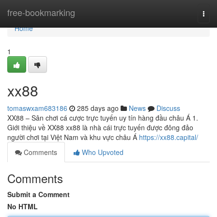
Home
free-bookmarking
Togg
navi
Home
1
xx88
tomaswxam683186
285 days ago
News
Discuss
XX88 – Sân chơi cá cược trực tuyến uy tín hàng đầu châu Á 1.
Giới thiệu về XX88 xx88 là nhà cái trực tuyến được đông đảo
người chơi tại Việt Nam và khu vực châu Á
https://xx88.capital/
Comments
Who Upvoted
Comments
Submit a Comment
No HTML