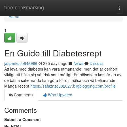
Home
free-bookmarking
Togg
navi
Home
1
En Guide till Diabetesrept
jasperkuco846966
295 days ago
News
Discuss
Att leva med diabetes kan vara utmanande, men det är oerhört
viktigt att hålla sig så frisk som möjligt. En hälsosam kost är en av
de bästa sakerna du kan göra för din hälsa och välbefinnande.
Många recept
https://safaznzc882027.bligblogging.com/profile
Comments
Who Upvoted
Comments
Submit a Comment
No HTML