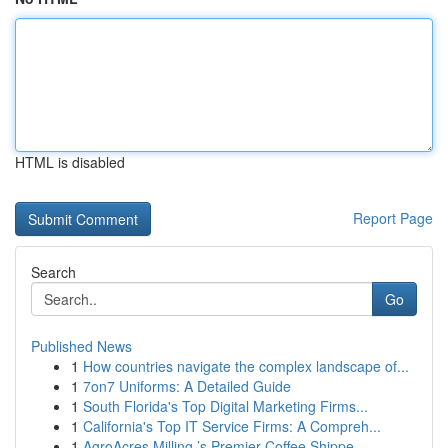
HTML is disabled
Report Page
Search
Go
Published News
1
How countries navigate the complex landscape of...
1
7on7 Uniforms: A Detailed Guide
1
South Florida's Top Digital Marketing Firms...
1
California's Top IT Service Firms: A Compreh...
1
AgroAcres Milling ’s Premier Coffee Shippe...