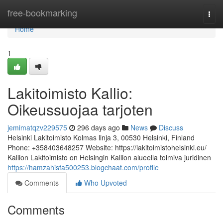
Home
free-bookmarking
Togg
navi
Home
1
Lakitoimisto Kallio:
Oikeussuojaa tarjoten
jemimatqzv229575
296 days ago
News
Discuss
Helsinki Lakitoimisto Kolmas linja 3, 00530 Helsinki, Finland
Phone: +358403648257 Website: https://lakitoimistohelsinki.eu/
Kallion Lakitoimisto on Helsingin Kallion alueella toimiva juridinen
https://hamzahisfa500253.blogchaat.com/profile
Comments
Who Upvoted
Comments