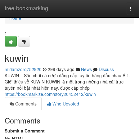
Home
free-bookmarking
Togg
navi
Home
1
kuwin
miriamzqrq752920
299 days ago
News
Discuss
KUWIN – Sân chơi cá cược đẳng cấp, uy tín hàng đầu châu Á 1.
Giới thiệu về KUWIN KUWIN là một trong những nhà cái trực
tuyến nổi bật nhất hiện nay, được cấp phép
https://bookmarkize.com/story20452442/kuwin
Comments
Who Upvoted
Comments
Submit a Comment
No HTML