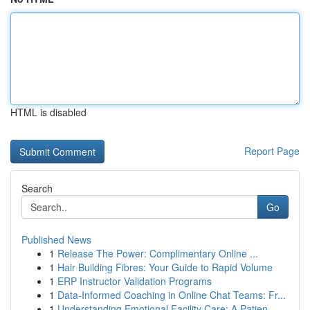
HTML is disabled
Report Page
Search
Go
Published News
1
Release The Power: Complimentary Online ...
1
Hair Building Fibres: Your Guide to Rapid Volume
1
ERP Instructor Validation Programs
1
Data-Informed Coaching in Online Chat Teams: Fr...
1
Understanding Emotional Facility Care: A Patien...