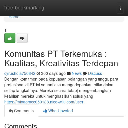
Home
free-bookmarking
Togg
navi
Home
1
Komunitas PT Terkemuka :
Kualitas, Kreativitas Terdepan
cyrushdia750842
300 days ago
News
Discuss
Dengan komitmen pada kepuasan pelanggan yang tinggi, para
profesional di PT ini senantiasa mengedepankan etika dalam
setiap langkahnya. Mereka secara tetap| mengembangkan
keahlian mereka untuk menghasilkan solusi yang
https://minaomcc050188.nico-wiki.com/user
Comments
Who Upvoted
Comments