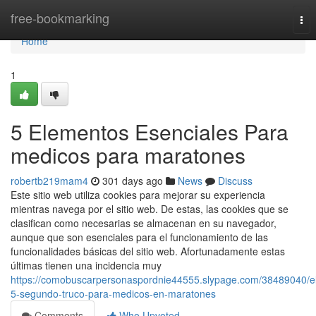
Home
free-bookmarking
Tog
nav
Home
1
5 Elementos Esenciales Para
medicos para maratones
robertb219mam4
301 days ago
News
Discuss
Este sitio web utiliza cookies para mejorar su experiencia
mientras navega por el sitio web. De estas, las cookies que se
clasifican como necesarias se almacenan en su navegador,
aunque que son esenciales para el funcionamiento de las
funcionalidades básicas del sitio web. Afortunadamente estas
últimas tienen una incidencia muy
https://comobuscarpersonaspordnie44555.slypage.com/38489040/e
5-segundo-truco-para-medicos-en-maratones
Comments
Who Upvoted