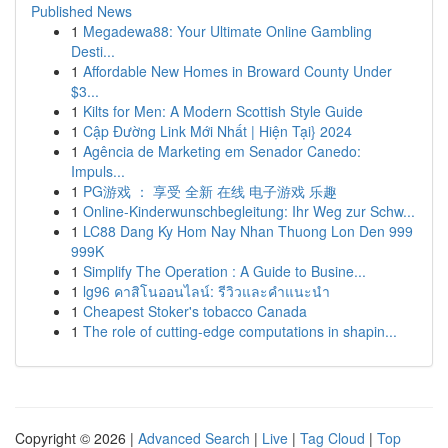
Published News
1
Megadewa88: Your Ultimate Online Gambling
Desti...
1
Affordable New Homes in Broward County Under
$3...
1
Kilts for Men: A Modern Scottish Style Guide
1
Cập Đường Link Mới Nhất | Hiện Tại} 2024
1
Agência de Marketing em Senador Canedo:
Impuls...
1
PG游戏 ： 享受 全新 在线 电子游戏 乐趣
1
Online-Kinderwunschbegleitung: Ihr Weg zur Schw...
1
LC88 Dang Ky Hom Nay Nhan Thuong Lon Den 999
999K
1
Simplify The Operation : A Guide to Busine...
1
lg96 คาสิโนออนไลน์: รีวิวและคำแนะนำ
1
Cheapest Stoker's tobacco Canada
1
The role of cutting-edge computations in shapin...
Copyright © 2026 |
Advanced Search
|
Live
|
Tag Cloud
|
Top