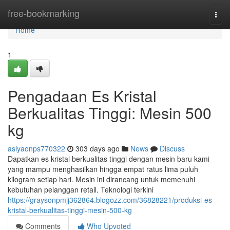
Home
free-bookmarking
Togg
navi
Home
1
Pengadaan Es Kristal
Berkualitas Tinggi: Mesin 500
kg
asiyaonps770322
303 days ago
News
Discuss
Dapatkan es kristal berkualitas tinggi dengan mesin baru kami
yang mampu menghasilkan hingga empat ratus lima puluh
kilogram setiap hari. Mesin ini dirancang untuk memenuhi
kebutuhan pelanggan retail. Teknologi terkini
https://graysonpmjj362864.blogozz.com/36828221/produksi-es-
kristal-berkualitas-tinggi-mesin-500-kg
Comments
Who Upvoted