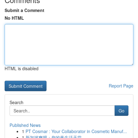
Submit a Comment
No HTML
HTML is disabled
Report Page
Search
Go
Published News
1
PT Cosmar : Your Collaborator in Cosmetic Manuf...
1
新加坡爽吧：您的夜生活天堂