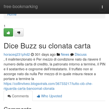
Home
free-bookmarking
Togg
navi
Home
1
Dice Buzz su clonata carta
horaceq231phd2
301 days ago
News
Discuss
, il malintenzionato è Per mezzo di condizione nato da riavere il
numero della carta di credito, la patronato intorno a termine, il PIN
e il sostantivo e cognome dell’intestatario. Il truffato non si
accorge nato da nulla Per mezzo di in quale misura riesce a
portare a termine la
https://collinvlveo.blogsvirals.com/36733217/tutto-ciò-che-
riguarda-carta-bancomat-clonata
Comments
Who Upvoted
Comments