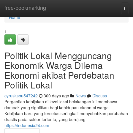
Home
free-bookmarking
Togg
navi
Home
1
Politik Lokal Mengguncang
Ekonomik Warga Dilema
Ekonomi akibat Perdebatan
Politik Lokal
cyrusksbu547242
300 days ago
News
Discuss
Pergantian kebijakan di level lokal belakangan ini membawa
dampak yang signifikan bagi kehidupan ekonomi warga.
Kebijakan baru yang tercetus seringkali menyebabkan perubahan
drastis pada sektor tertentu, yang berujung
https://indonesia24.com