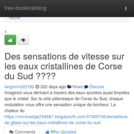
Home
free-bookmarking
Togg
navi
Home
1
Des sensations de vitesse sur
les eaux cristallines de Corse
du Sud ????
iangmrn322182
322 days ago
News
Discuss
Imaginez-vous dérivant à travers des eaux azurées aussi limpides
que le cristal. Sur la côte pittoresque de Corse du Sud, chaque
ondulation vous offre une sensation unique de bonheur. La
chaleur du
https://monicaetgq764667.blog4youth.com/37369746/sensations-
de-glisse-sur-les-eaux-cristallines-de-corse-du-sud
Comments
Who Upvoted