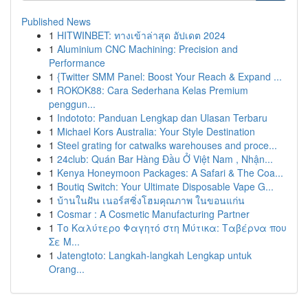
Published News
1
HITWINBET: ทางเข้าล่าสุด อัปเดต 2024
1
Aluminium CNC Machining: Precision and
Performance
1
{Twitter SMM Panel: Boost Your Reach & Expand ...
1
ROKOK88: Cara Sederhana Kelas Premium
penggun...
1
Indototo: Panduan Lengkap dan Ulasan Terbaru
1
Michael Kors Australia: Your Style Destination
1
Steel grating for catwalks warehouses and proce...
1
24club: Quán Bar Hàng Đầu Ở Việt Nam , Nhận...
1
Kenya Honeymoon Packages: A Safari & The Coa...
1
Boutiq Switch: Your Ultimate Disposable Vape G...
1
บ้านในฝัน เนอร์สซิ่งโฮมคุณภาพ ในขอนแก่น
1
Cosmar : A Cosmetic Manufacturing Partner
1
Το Καλύτερο Φαγητό στη Μύτικα: Ταβέρνα που
Σε Μ...
1
Jatengtoto: Langkah-langkah Lengkap untuk
Orang...