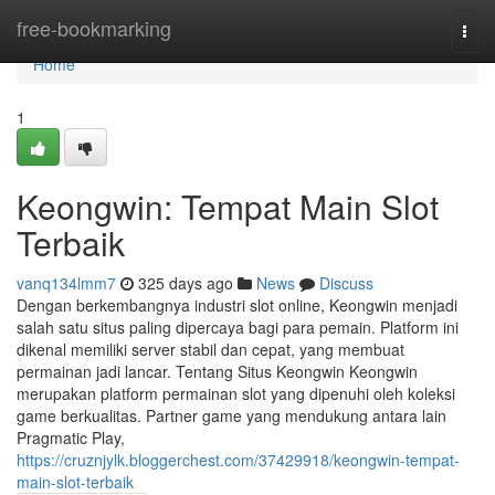
Home
free-bookmarking
Togg
navi
Home
1
Keongwin: Tempat Main Slot
Terbaik
vanq134lmm7
325 days ago
News
Discuss
Dengan berkembangnya industri slot online, Keongwin menjadi
salah satu situs paling dipercaya bagi para pemain. Platform ini
dikenal memiliki server stabil dan cepat, yang membuat
permainan jadi lancar. Tentang Situs Keongwin Keongwin
merupakan platform permainan slot yang dipenuhi oleh koleksi
game berkualitas. Partner game yang mendukung antara lain
Pragmatic Play,
https://cruznjylk.bloggerchest.com/37429918/keongwin-tempat-
main-slot-terbaik