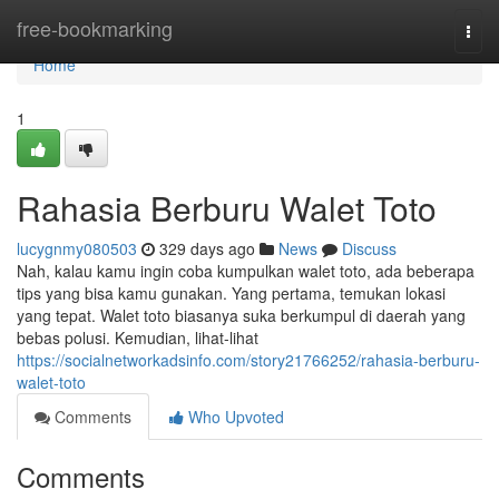
Home
free-bookmarking
Togg
navi
Home
1
Rahasia Berburu Walet Toto
lucygnmy080503
329 days ago
News
Discuss
Nah, kalau kamu ingin coba kumpulkan walet toto, ada beberapa
tips yang bisa kamu gunakan. Yang pertama, temukan lokasi
yang tepat. Walet toto biasanya suka berkumpul di daerah yang
bebas polusi. Kemudian, lihat-lihat
https://socialnetworkadsinfo.com/story21766252/rahasia-berburu-
walet-toto
Comments
Who Upvoted
Comments